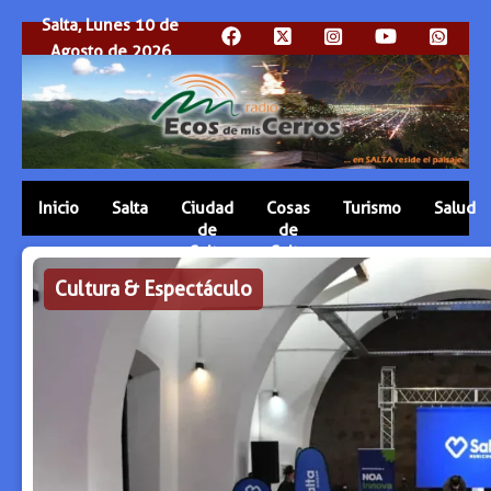
Salta, Lunes 10 de
Agosto de 2026
Inicio
Salta
Ciudad
Cosas
Turismo
Salud
de
de
Salta
Salta
Cultura & Espectáculo