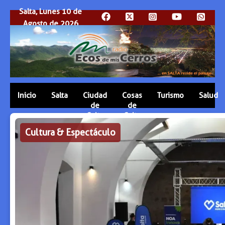
Salta, Lunes 10 de
Agosto de 2026
Inicio
Salta
Ciudad
Cosas
Turismo
Salud
de
de
Salta
Salta
Cultura & Espectáculo