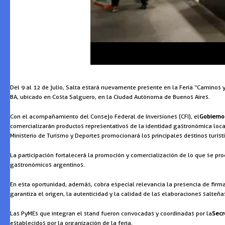
Del 9 al 12 de julio, Salta estará nuevamente presente en la Feria “Caminos 
BA, ubicado en Costa Salguero, en la Ciudad Autónoma de Buenos Aires.
Con el acompañamiento del Consejo Federal de Inversiones (CFI), el
Gobierno 
comercializarán productos representativos de la identidad gastronómica local
Ministerio de Turismo y Deportes promocionará los principales destinos turíst
La participación fortalecerá la promoción y comercialización de lo que se p
gastronómicos argentinos.
En esta oportunidad, además, cobra especial relevancia la presencia de firm
garantiza el origen, la autenticidad y la calidad de las elaboraciones salteña
Las PyMEs que integran el stand fueron convocadas y coordinadas por la
Secr
establecidos por la organización de la feria.