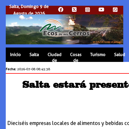
Salta, Domingo 9 de
Agosto de 2026
Inicio
Salta
Ciudad
Cosas
Turismo
Salud
de
de
Salta
Salta
Fecha:
2026-07-08 08:45:38
Salta estará present
Dieciséis empresas locales de alimentos y bebidas co