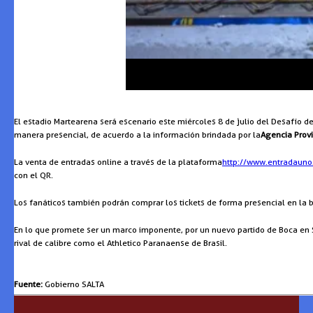
El estadio Martearena será escenario este miércoles 8 de julio del Desafío de
manera presencial, de acuerdo a la información brindada por la
Agencia Provi
La venta de entradas online a través de la plataforma
http://www.entradaun
con el QR.
Los fanáticos también podrán comprar los tickets de forma presencial en la bo
En lo que promete ser un marco imponente, por un nuevo partido de Boca en S
rival de calibre como el Athletico Paranaense de Brasil.
Fuente:
Gobierno SALTA