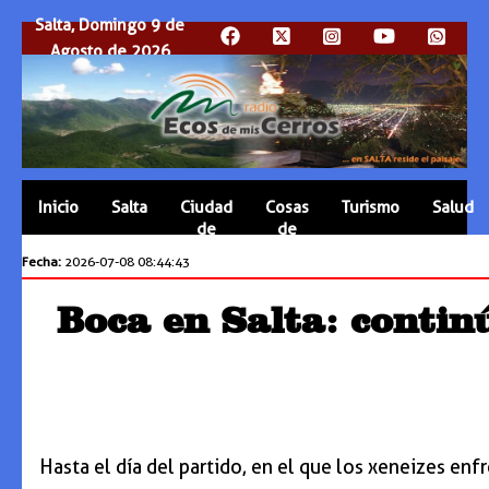
Salta, Domingo 9 de
Agosto de 2026
Inicio
Salta
Ciudad
Cosas
Turismo
Salud
de
de
Salta
Salta
Fecha:
2026-07-08 08:44:43
Boca en Salta: contin
Hasta el día del partido, en el que los xeneizes enf