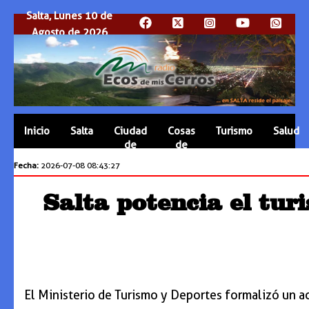
Salta, Lunes 10 de
Agosto de 2026
Inicio
Salta
Ciudad
Cosas
Turismo
Salud
de
de
Salta
Salta
Fecha:
2026-07-08 08:43:27
Salta potencia el tur
El Ministerio de Turismo y Deportes formalizó un ac