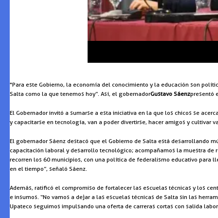
"Para este Gobierno, la economía del conocimiento y la educación son polític
Salta como la que tenemos hoy”. Así, el gobernador
Gustavo Sáenz
presentó 
El Gobernador invitó a sumarse a esta iniciativa en la que los chicos se ace
y capacitarse en tecnología, van a poder divertirse, hacer amigos y cultivar val
El gobernador Sáenz destacó que el Gobierno de Salta está desarrollando múl
capacitación laboral y desarrollo tecnológico; acompañamos la muestra de r
recorren los 60 municipios, con una política de federalismo educativo para l
en el tiempo”, señaló Sáenz.
Además, ratificó el compromiso de fortalecer las escuelas técnicas y los cen
e insumos. “No vamos a dejar a las escuelas técnicas de Salta sin las herra
Upateco seguimos impulsando una oferta de carreras cortas con salida labo