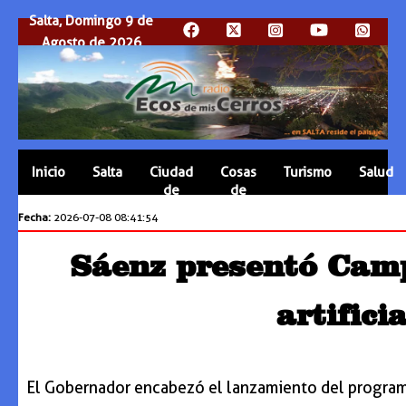
Salta, Domingo 9 de
Agosto de 2026
Inicio
Salta
Ciudad
Cosas
Turismo
Salud
de
de
Salta
Salta
Fecha:
2026-07-08 08:41:54
Sáenz presentó Campu
artifici
El Gobernador encabezó el lanzamiento del programa, 