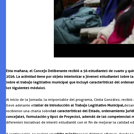
Esta mañana, el Concejo Deliberante recibió a 56 estudiantes de cuarto y qu
2026. La actividad tiene por objeto interiorizar a jóvenes estudiantes sobre la 
sobre el trabajo legislativo municipal que incluyó características del orden
los siguientes módulos.
Al inicio de la jornada, la responsable del programa, Cintia González, recibi
llevó adelante el
taller de Introducción al Trabajo Legislativo Municipal,
desar
recibieron una charla sobre
las características del Estado, ordenamiento juríd
concejales, formulación y tipos de Proyectos, además de las competencias 
diferentes iniciativas de interés estudiantil con el fin de mejorar la calidad
A continuación, se realizó una
visita guiada
por las distintas oficinas, donde 