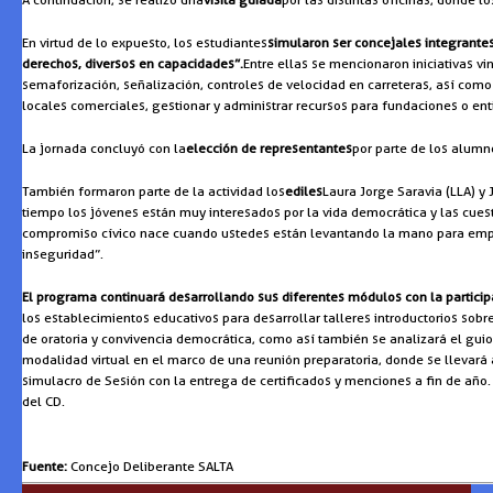
En virtud de lo expuesto, los estudiantes
simularon ser concejales integrant
derechos, diversos en capacidades”.
Entre ellas se mencionaron iniciativas 
semaforización, señalización, controles de velocidad en carreteras, así com
locales comerciales, gestionar y administrar recursos para fundaciones o en
La jornada concluyó con la
elección de representantes
por parte de los alumn
También formaron parte de la actividad los
ediles
Laura Jorge Saravia (LLA) y 
tiempo los jóvenes están muy interesados por la vida democrática y las cuesti
compromiso cívico nace cuando ustedes están levantando la mano para empati
inseguridad”.
El programa continuará desarrollando sus diferentes módulos con la participa
los establecimientos educativos para desarrollar talleres introductorios sobre 
de oratoria y convivencia democrática, como así también se analizará el guion
modalidad virtual en el marco de una reunión preparatoria, donde se llevará 
simulacro de Sesión con la entrega de certificados y menciones a fin de año.
del CD.
Fuente:
Concejo Deliberante SALTA