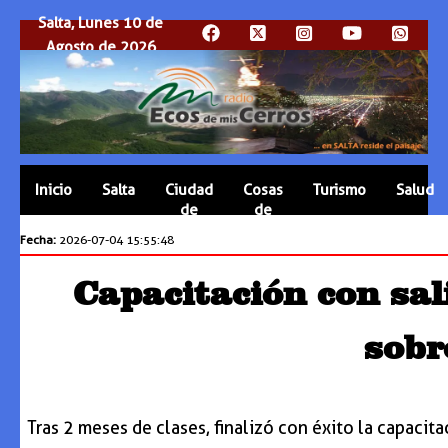
Salta, Lunes 10 de
Agosto de 2026
Inicio
Salta
Ciudad
Cosas
Turismo
Salud
de
de
Salta
Salta
Fecha:
2026-07-04 15:55:48
Capacitación con sal
sobr
Tras 2 meses de clases, finalizó con éxito la capacit