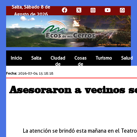
Salta, Sábado 8 de
Agosto de 2026
Inicio
Salta
Ciudad
Cosas
Turismo
Salud
de
de
Salta
Salta
Fecha:
2026-07-04 15:18:18
Asesoraron a vecinos so
La atención se brindó esta mañana en el Teatro