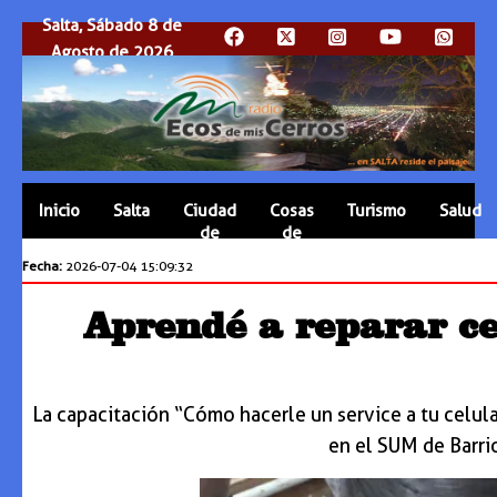
Salta, Sábado 8 de
Agosto de 2026
Inicio
Salta
Ciudad
Cosas
Turismo
Salud
de
de
Salta
Salta
Fecha:
2026-07-04 15:09:32
Aprendé a reparar c
La capacitación “Cómo hacerle un service a tu celular
en el SUM de Barri