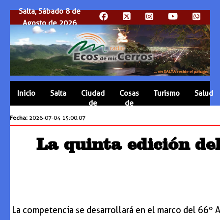
Salta, Sábado 8 de
Agosto de 2026
Inicio
Salta
Ciudad
Cosas
Turismo
Salud
de
de
Salta
Salta
Fecha:
2026-07-04 15:00:07
La quinta edición de
La competencia se desarrollará en el marco del 66º A