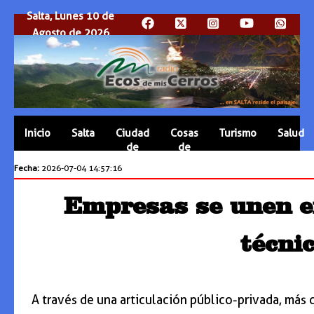
Salta, Lunes 10 de
Agosto de 2026
Inicio
Salta
Ciudad
Cosas
Turismo
Salud
de
de
Salta
Salta
Fecha:
2026-07-04 14:57:16
Empresas se unen e
técni
A través de una articulación público-privada, más