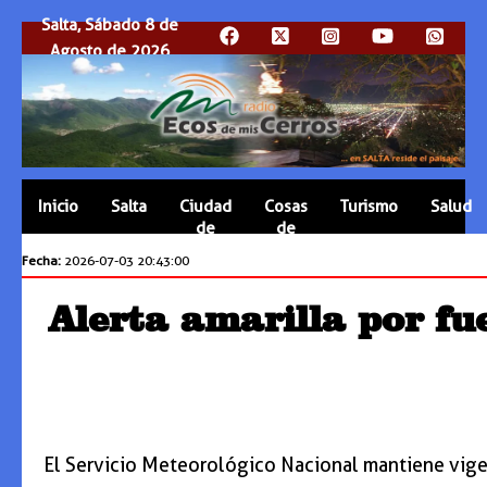
Salta, Sábado 8 de
Agosto de 2026
Inicio
Salta
Ciudad
Cosas
Turismo
Salud
de
de
Salta
Salta
Fecha:
2026-07-03 20:43:00
Alerta amarilla por fue
El Servicio Meteorológico Nacional mantiene vigente