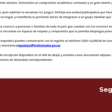
celente alumno. Demuestra un compromiso académico constante y un gran interés
ico, pero además le encantan los juegos. Refleja una actitud participativa que fa
un hogar, y manifiesta su profundo deseo de integrarse a un grupo familiar que 
lta convocó a personas o familias de todo el país que cuenten con los recursos e
 es encontrar un espacio de respeto y compromiso que le permita desplegar plen
s requisitos pueden comunicarse con el registro al teléfono 0387-4258026 de lun
o electrónico
regadop3@justiciasalta.gov.ar
.
e inscripción disponible en el link de abajo y enviarla como documento adjunto a
uaciones de idoneidad correspondientes..
Seg