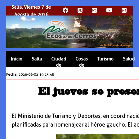
Salta, Viernes 7 de
Agosto de 2026
Inicio
Salta
Ciudad
Cosas
Turismo
Salud
de
de
Salta
Salta
Fecha:
2026-06-02 19:23:48
El jueves se pres
El Ministerio de Turismo y Deportes, en coordinació
planificadas para homenajear al héroe gaucho. El ac