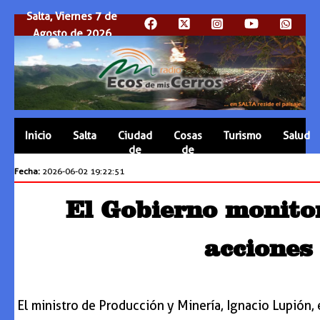
Salta, Viernes 7 de
Agosto de 2026
Inicio
Salta
Ciudad
Cosas
Turismo
Salud
de
de
Salta
Salta
Fecha:
2026-06-02 19:22:51
El Gobierno monitor
acciones
El ministro de Producción y Minería, Ignacio Lupión,