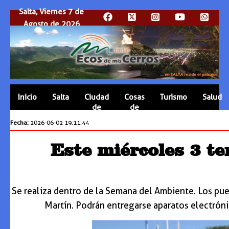
Salta, Viernes 7 de
Agosto de 2026
Inicio
Salta
Ciudad
Cosas
Turismo
Salud
de
de
Salta
Salta
Fecha:
2026-06-02 19:11:44
Este miércoles 3 te
Se realiza dentro de la Semana del Ambiente. Los pues
Martín. Podrán entregarse aparatos electrónico