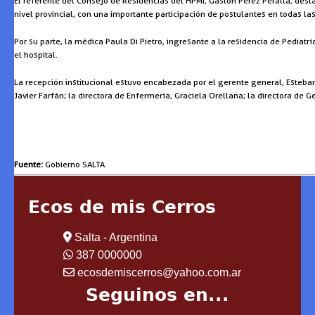
El referente del Consejo de Residencias del HPMI, Gastón Pérez Peralta, des
nivel provincial, con una importante participación de postulantes en todas la
Por su parte, la médica Paula Di Pietro, ingresante a la residencia de Pediatr
el hospital.
La recepción institucional estuvo encabezada por el gerente general, Esteban R
Javier Farfán; la directora de Enfermería, Graciela Orellana; la directora de G
Fuente:
Gobierno SALTA
Ecos de mis Cerros
Salta - Argentina
387 0000000
ecosdemiscerros@yahoo.com.ar
Seguinos en...