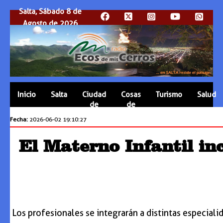
Salta, Sábado 8 de
Agosto de 2026
Inicio
Salta
Ciudad
Cosas
Turismo
Salud
de
de
Salta
Salta
Fecha:
2026-06-02 19:10:27
El Materno Infantil in
Los profesionales se integrarán a distintas especiali