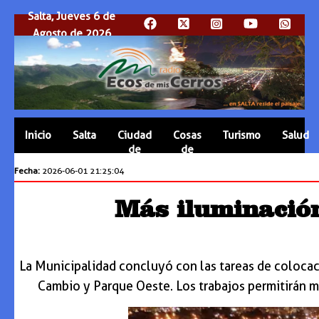
Salta, Jueves 6 de
Agosto de 2026
Inicio
Salta
Ciudad
Cosas
Turismo
Salud
de
de
Salta
Salta
Fecha:
2026-06-01 21:25:04
Más iluminación
La Municipalidad concluyó con las tareas de colocaci
Cambio y Parque Oeste. Los trabajos permitirán me