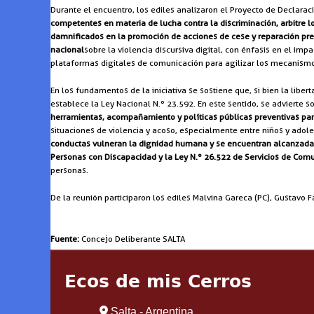
Durante el encuentro, los ediles analizaron el Proyecto de Declaraci
competentes en materia de lucha contra la discriminación, arbitre l
damnificados en la promoción de acciones de cese y reparación prev
nacional
sobre la violencia discursiva digital, con énfasis en el i
plataformas digitales de comunicación para agilizar los mecanismos
En los fundamentos de la iniciativa se sostiene que, si bien la libe
establece la Ley Nacional N.º 23.592. En este sentido, se advierte s
herramientas, acompañamiento y políticas públicas preventivas par
situaciones de violencia y acoso, especialmente entre niños y adol
conductas vulneran la dignidad humana y se encuentran alcanzadas p
Personas con Discapacidad y la Ley N.º 26.522 de Servicios de Comu
personas.
De la reunión participaron los ediles Malvina Gareca (PC), Gustavo F
Fuente:
Concejo Deliberante SALTA
Ecos de mis Cerros
Salta - Argentina