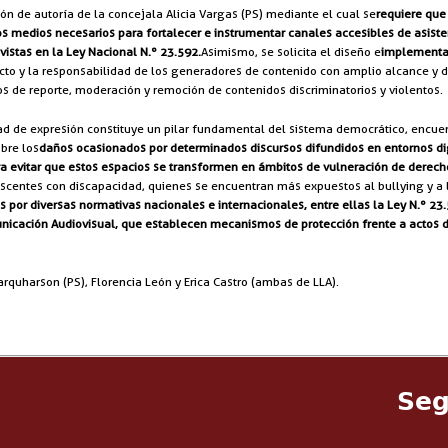
ón de autoría de la concejala Alicia Vargas (PS) mediante el cual se
requiere que
os medios necesarios para fortalecer e instrumentar canales accesibles de asiste
istas en la Ley Nacional N.º 23.592.
Asimismo, se solicita el diseño e
implementac
mpacto y la responsabilidad de los generadores de contenido con amplio alcance y 
 de reporte, moderación y remoción de contenidos discriminatorios y violentos.
rtad de expresión constituye un pilar fundamental del sistema democrático, encuen
obre los
daños ocasionados por determinados discursos difundidos en entornos dig
a evitar que estos espacios se transformen en ámbitos de vulneración de derech
escentes con discapacidad, quienes se encuentran más expuestos al bullying y a l
or diversas normativas nacionales e internacionales, entre ellas la Ley N.º 23.5
nicación Audiovisual, que establecen mecanismos de protección frente a actos d
arquharson (PS), Florencia León y Erica Castro (ambas de LLA).
Seg