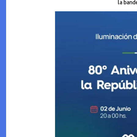
la bande