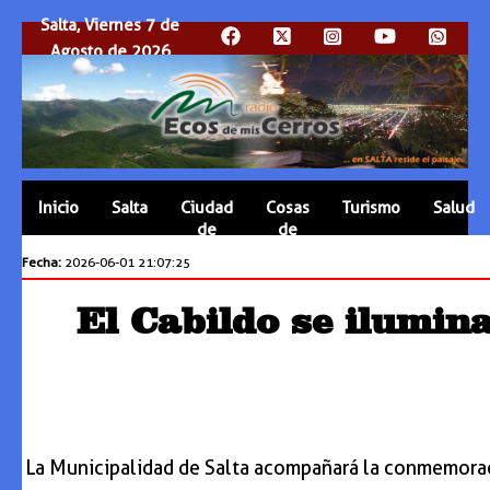
Salta, Viernes 7 de
Agosto de 2026
Inicio
Salta
Ciudad
Cosas
Turismo
Salud
de
de
Salta
Salta
Fecha:
2026-06-01 21:07:25
El Cabildo se ilumina
La Municipalidad de Salta acompañará la conmemoración