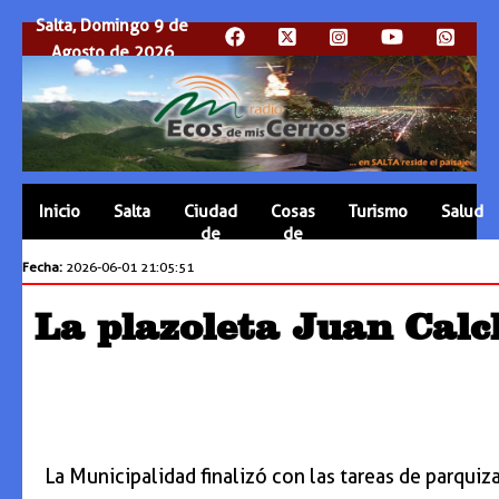
Salta, Domingo 9 de
Agosto de 2026
Inicio
Salta
Ciudad
Cosas
Turismo
Salud
de
de
Salta
Salta
Fecha:
2026-06-01 21:05:51
La plazoleta Juan Calc
La Municipalidad finalizó con las tareas de parquiz