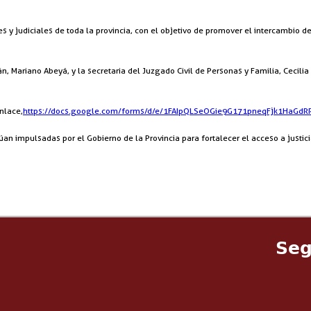
s y judiciales de toda la provincia, con el objetivo de promover el intercambio d
tán, Mariano Abeyá, y la secretaria del Juzgado Civil de Personas y Familia, Ceci
nlace,
https://docs.google.com/forms/d/e/1FAIpQLSeOGie9G171pneqFjk1HaGdR
an impulsadas por el Gobierno de la Provincia para fortalecer el acceso a justicia
Seg