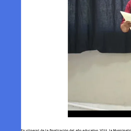
En vísperas de la finalización del año educativo 2025, la Municipali