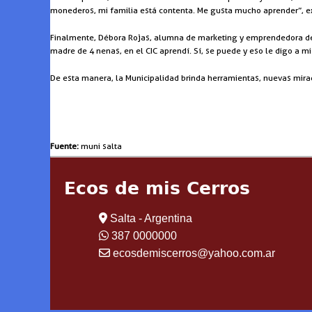
monederos, mi familia está contenta. Me gusta mucho aprender”, e
Finalmente, Débora Rojas, alumna de marketing y emprendedora de p
madre de 4 nenas, en el CIC aprendí. Sí, se puede y eso le digo a mis
De esta manera, la Municipalidad brinda herramientas, nuevas mir
Fuente:
muni salta
Ecos de mis Cerros
Salta - Argentina
387 0000000
ecosdemiscerros@yahoo.com.ar