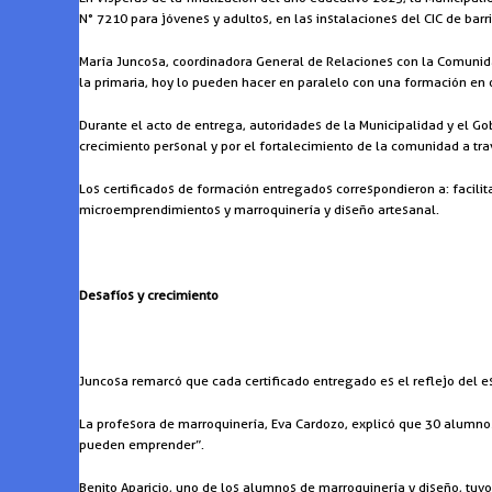
N° 7210 para jóvenes y adultos, en las instalaciones del CIC de barr
María Juncosa, coordinadora General de Relaciones con la Comunida
la primaria, hoy lo pueden hacer en paralelo con una formación en 
Durante el acto de entrega, autoridades de la Municipalidad y el Go
crecimiento personal y por el fortalecimiento de la comunidad a tra
Los certificados de formación entregados correspondieron a: facilit
microemprendimientos y marroquinería y diseño artesanal.
Desafíos y crecimiento
Juncosa remarcó que cada certificado entregado es el reflejo del 
La profesora de marroquinería, Eva Cardozo, explicó que 30 alumnos
pueden emprender”.
Benito Aparicio, uno de los alumnos de marroquinería y diseño, tuv