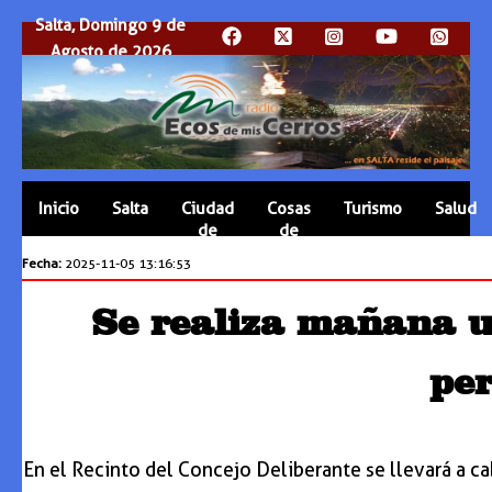
Salta, Domingo 9 de
Agosto de 2026
Inicio
Salta
Ciudad
Cosas
Turismo
Salud
de
de
Salta
Salta
Fecha:
2025-11-05 13:16:53
Se realiza mañana u
per
En el Recinto del Concejo Deliberante se llevará a c