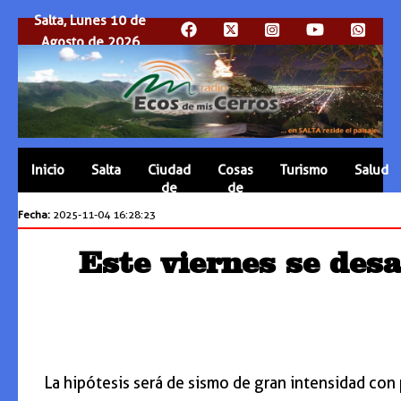
Salta, Lunes 10 de
Agosto de 2026
Inicio
Salta
Ciudad
Cosas
Turismo
Salud
de
de
Salta
Salta
Fecha:
2025-11-04 16:28:23
Este viernes se des
La hipótesis será de sismo de gran intensidad con 