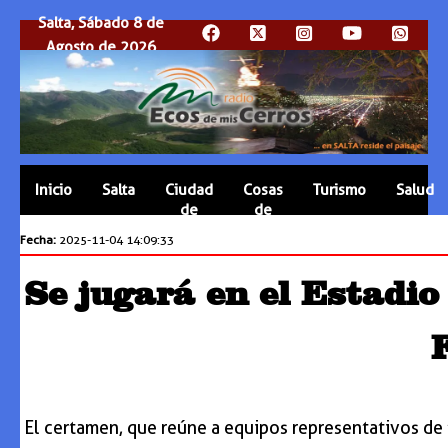
Salta, Sábado 8 de
Agosto de 2026
Inicio
Salta
Ciudad
Cosas
Turismo
Salud
de
de
Salta
Salta
Fecha:
2025-11-04 14:09:33
Se jugará en el Estadi
El certamen, que reúne a equipos representativos de