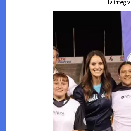
la integr